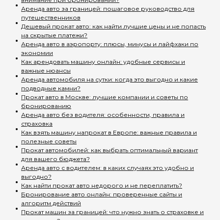
Аренда авто за границей: пошаговое руководство для
путешественников
Дешевый прокат авто: как найти лучшие цены и не попасть
на скрытые платежи?
Аренда авто в аэропорту: плюсы, минусы и лайфхаки по
экономии
Как арендовать машину онлайн: удобные сервисы и
важные нюансы
Аренда автомобиля на сутки: когда это выгодно и какие
подводные камни?
Прокат авто в Москве: лучшие компании и советы по
бронированию
Аренда авто без водителя: особенности, правила и
страховка
Как взять машину напрокат в Европе: важные правила и
полезные советы
Прокат автомобилей: как выбрать оптимальный вариант
для вашего бюджета?
Аренда авто с водителем: в каких случаях это удобно и
выгодно?
Как найти прокат авто недорого и не переплатить?
Бронирование авто онлайн: проверенные сайты и
алгоритм действий
Прокат машин за границей: что нужно знать о страховке и