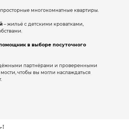
 просторные многокомнатные квартиры.
й
– жильё с детскими кроватками,
обствами.
ш помощник в выборе посуточного
адёжными партнёрами и проверенными
ости, чтобы вы могли наслаждаться
.
т!