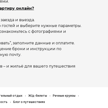
ями.
вартиру онлайн?
ы заезда и выезда.
во гостей и выберите нужные параметры.
, ознакомьтесь с фотографиями и
вать”, заполните данные и оплатите.
дение брони и инструкции по
ную почту.
в – и жильё для вашего путешествия
тельный отдых
Ж/д-билеты
Речные круизы
ность
Блог о путешествиях