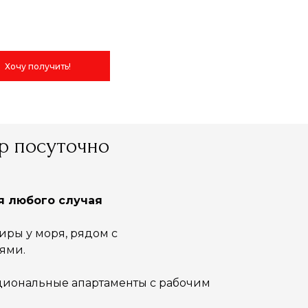
Хочу получить!
р посуточно
я любого случая
иры у моря, рядом с
ями.
циональные апартаменты с рабочим