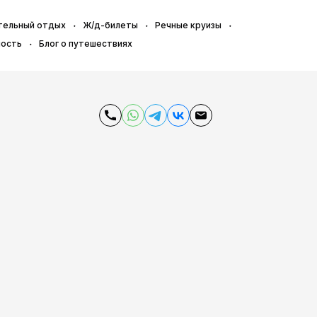
тельный отдых
Ж/д-билеты
Речные круизы
ность
Блог о путешествиях