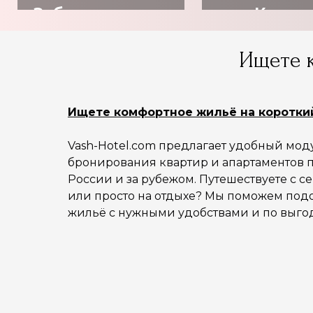
Забронировать
Купит
отель
авиабил
Ищете 
Ищете комфортное жильё на коротки
Vash-Hotel.com предлагает удобный мод
бронирования квартир и апартаментов п
России и за рубежом. Путешествуете с с
или просто на отдыхе? Мы поможем под
жильё с нужными удобствами и по выго