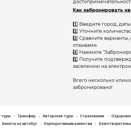
достопримечательност
Как забронировать к
1️⃣ Введите город, дат
2️⃣ Уточните количест
3️⃣ Сравните варианты
отзывами.
4️⃣ Нажмите “Заброниро
5️⃣ Получите подтверж
заселению на электрон
Всего несколько клико
забронировано!
 туры
Трансфер
Авторские туры
Страхование
Оздорови
Билеты на автобус
Корпоративным клиентам
Благотворитель