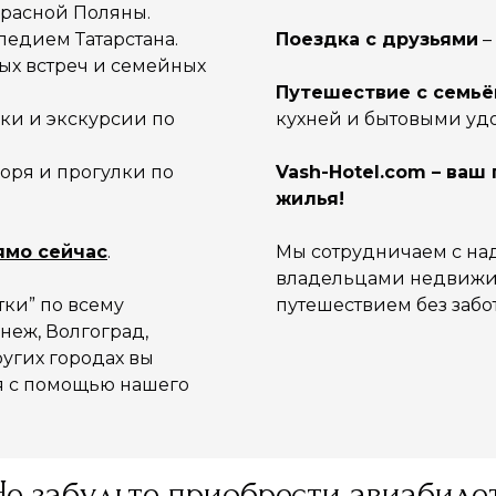
 Красной Поляны.
ледием Татарстана.
Поездка с друзьями
–
ых встреч и семейных
Путешествие с семьё
ки и экскурсии по
кухней и бытовыми уд
моря и прогулки по
Vash-Hotel.com – ва
жилья!
ямо сейчас
.
Мы сотрудничаем с н
владельцами недвижим
тки” по всему
путешествием без забот
неж, Волгоград,
ругих городах вы
я с помощью нашего
Не забудьте приобрести авиабиле