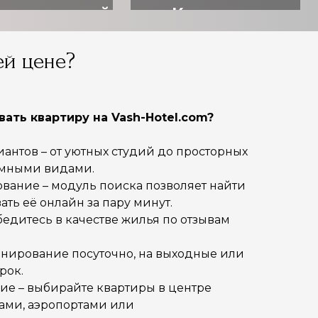
ровительный
Квартиры
отдых
посуточно
й цене?
ать квартиру на Vash-Hotel.com?
нтов – от уютных студий до просторных
амными видами.
вание – модуль поиска позволяет найти
ать её онлайн за пару минут.
бедитесь в качестве жилья по отзывам
онирование посуточно, на выходные или
рок.
ие – выбирайте квартиры в центре
лами, аэропортами или