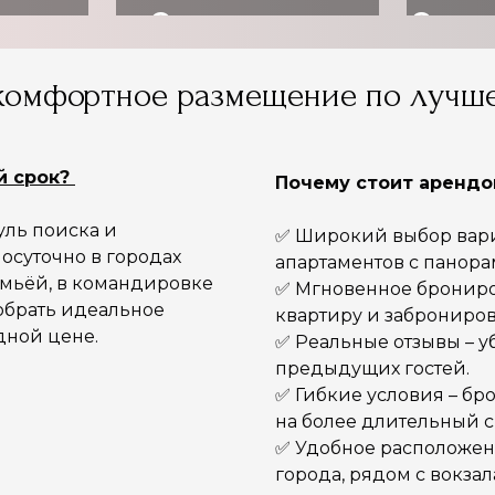
ь
Организовать
Оздо
ет
трансфер
комфортное размещение по лучше
й срок?
Почему стоит арендов
уль поиска и
✅ Широкий выбор вариа
осуточно в городах
апартаментов с панор
емьёй, в командировке
✅ Мгновенное брониро
обрать идеальное
квартиру и заброниров
дной цене.
✅ Реальные отзывы – у
предыдущих гостей.
✅ Гибкие условия – бр
на более длительный с
✅ Удобное расположен
города, рядом с вокза