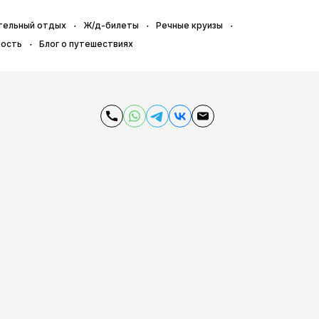
тельный отдых
Ж/д-билеты
Речные круизы
ность
Блог о путешествиях