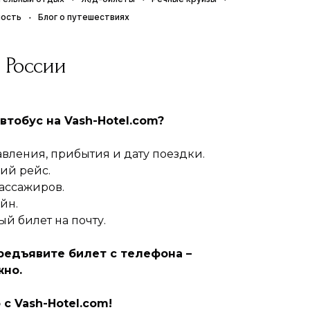
ность
Блог о путешествиях
 России
автобус на Vash-Hotel.com?
равления, прибытия и дату поездки.
щий рейс.
пассажиров.
айн.
ый билет на почту.
редъявите билет с телефона –
жно.
с Vash-Hotel.com!