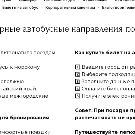
Билеты на автобус
Корпоративным клиентам
Благотворитель
рные автобусные направления по
 альтернатива поездам
Как купить билет на 
усы к морскому
1️⃣ Введите город отп
2️⃣ Выберите подходя
Поволжью.
3️⃣ Заполните данные 
лтайский край.
4️⃣ Оплатите билет онл
рные межгородские
5️⃣ Получите электронн
Совет: При посадке п
для бронирования
распечатывать не ну
комфортные поездки
Путешествуйте легко 