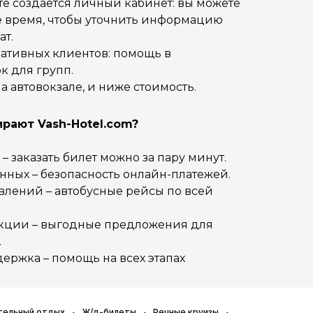
те создается личный кабинет: вы можете
ое время, чтобы уточнить информацию
ат.
ативных клиентов: помощь в
к для групп.
на автовокзале, и ниже стоимость.
рают Vash-Hotel.com?
 заказать билет можно за пару минут.
нных – безопасность онлайн-платежей.
влений – автобусные рейсы по всей
акции – выгодные предложения для
.
ержка – помощь на всех этапах
тельный отдых
Ж/д-билеты
Речные круизы