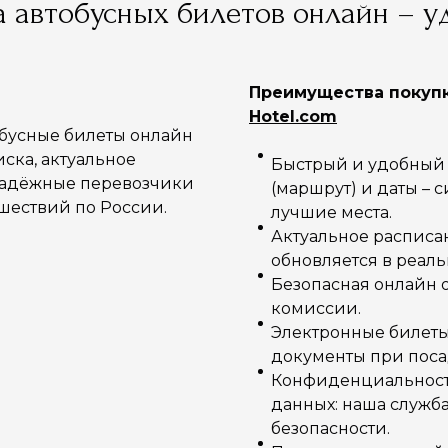
а автобусных билетов онлайн – у
Преимущества покупк
Hotel.com
обусные билеты онлайн
ска, актуальное
Быстрый и удобный 
надёжные перевозчики
(маршрут) и даты – 
ешествий по России.
лучшие места.
Актуальное расписа
обновляется в реал
Безопасная онлайн о
комиссии.
Электронные билеты:
документы при поса
Конфиденциальность
данных: наша служб
безопасности.