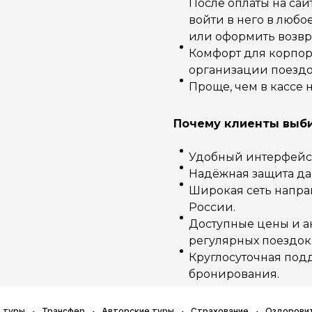
После оплаты на сай
войти в него в люб
или оформить возвр
Комфорт для корпор
организации поездо
Проще, чем в кассе 
Почему клиенты выби
Удобный интерфейс –
Надёжная защита да
Широкая сеть напра
России.
Доступные цены и 
регулярных поездок
Круглосуточная подд
бронирования.
 туры
Трансфер
Авторские туры
Страхование
Оздорови