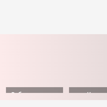
Забронировать
Купит
отель
авиабил