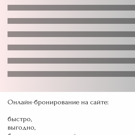
Реч
Экскур
Авторски
Благотворит
Блог о путе
Онлайн-бронирование на сайте:
быстро,
выгодно,