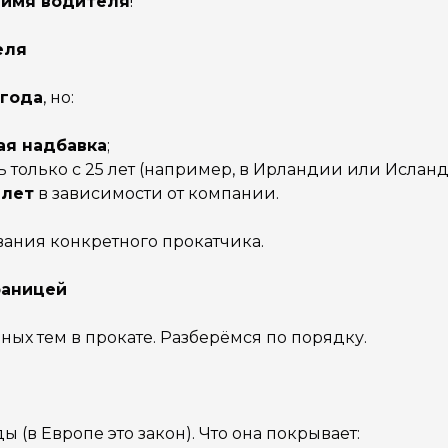
 имя водителя
!
еля
 года
, но:
я надбавка
;
 только с 25 лет (например, в Ирландии или Исланд
 лет
в зависимости от компании.
ания конкретного прокатчика.
раницей
ных тем в прокате. Разберёмся по порядку.
ы (в Европе это закон). Что она покрывает: