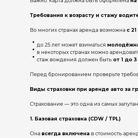
Важно: карта должна быть оформлена
на
Требования к возрасту и стажу водит
Во многих странах аренда возможна
с 21
до 25 лет может взиматься
молодёжна
в некоторых странах можно арендовать
стаж вождения должен быть
от 1 до 3
Перед бронированием проверьте требов
Виды страховки при аренде авто за г
Страхование — это одна из самых запутан
1. Базовая страховка (CDW / TPL)
Она
всегда включена
в стоимость аренд