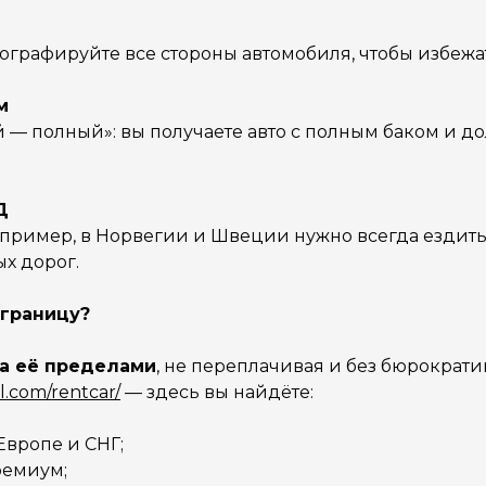
графируйте все стороны автомобиля, чтобы избежа
м
 — полный»: вы получаете авто с полным баком и до
Д
апример, в Норвегии и Швеции нужно всегда ездить
х дорог.
 границу?
за её пределами
, не переплачивая и без бюрократи
l.com/rentcar/
— здесь вы найдёте:
вропе и СНГ;
ремиум;