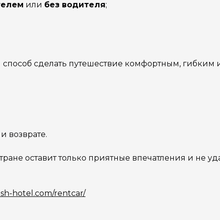
телем
или
без водителя
;
способ сделать путешествие комфортным, гибким и
и возврате.
стране оставит только приятные впечатления и не уд
ash-hotel.com/rentcar/