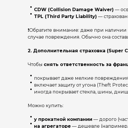
CDW (Collision Damage Waiver)
— осв
TPL (Third Party Liability)
— страхован
❗️Обратите внимание: даже при наличи
случае повреждения. Обычно она составля
2. Дополнительная страховка (Super C
Чтобы
снять ответственность за фран
покрывает даже мелкие повреждения 
включает защиту от угона (Theft Protect
иногда покрывает стекла, шины, днище
Можно купить:
у прокатной компании
— дорого (част
на агрегаторе
— дешевле (например, у