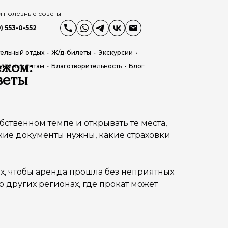
 и полезные советы
) 553-0-552
ельный отдых
Ж/д-билеты
Экскурсии
ежом:
ным клиентам
Благотворительность
Блог
веты
ственном темпе и открывать те места,
акие документы нужны, какие страховки
ах, чтобы аренда прошла без неприятных
о других регионах, где прокат может