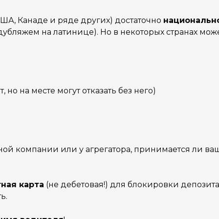
США, Канаде и ряде других) достаточно
национальн
 дубляжем на латинице). Но в некоторых странах мо
 но на месте могут отказать без него)
тной компании или у агрегатора, принимается ли ва
ная карта
(не дебетовая!) для блокировки депозита
ь.