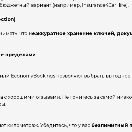
юджетный вариант (например, Insurance4CarHire).
ction)
нимать, что
неаккуратное хранение ключей, доку
 её пределами
rs или EconomyBookings позволяют выбрать выгодное
 с хорошими отзывами. Не гонитесь за самой низко
ры.
т километраж. Убедитесь, что у вас
безлимитный 