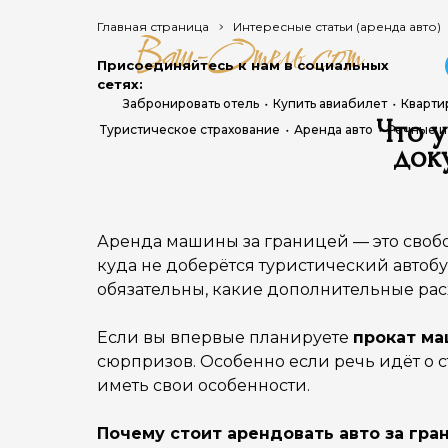
Главная страница
Интересные статьи (аренда авто)
Присоединяйтесь к нам в социальных
сетях:
Забронировать отель
Купить авиабилет
Кварти
Что 
Туристическое страхование
Аренда авто
Речные и
док
Аренда машины за границей — это свобо
куда не доберётся туристический автобу
обязательны, какие дополнительные рас
Если вы впервые планируете
прокат ма
сюрпризов. Особенно если речь идёт о с
иметь свои особенности.
Почему стоит арендовать авто за гра