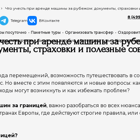
Что учесть при аренде машины за рубежом: документы, страховки
8 (499
Telegram
ВКонтакте
ры посуточно
Пакетные туры
Организовать трансфер
Оздоровит
учесть при аренде машины за руб
 морские круизы
Билеты на автобус
Авторские туры
Корпоратив
ументы, страховки и полезные со
да перемещений, возможность путешествовать в соб
с. Но вместе с этим появляются и новые вопросы: к
ходы могут возникнуть и как избежать проблем?
шин за границей
, важно разобраться во всех нюанс
транах Европы, где действуют строгие правила, или 
ницей?