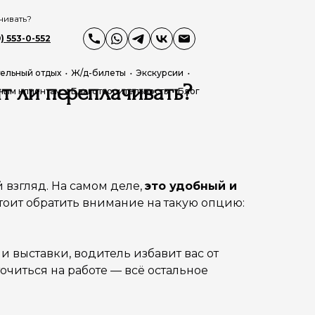
чивать?
) 553-0-552
ельный отдых
Ж/д-билеты
Экскурсии
т ли переплачивать?
ным клиентам
Благотворительность
Блог
 взгляд. На самом деле,
это удобный и
тоит обратить внимание на такую опцию:
 выставки, водитель избавит вас от
очиться на работе — всё остальное