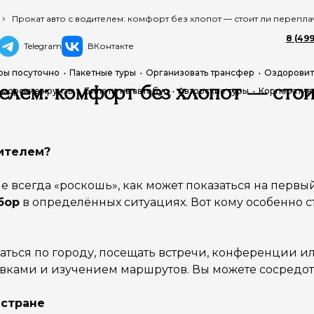
Прокат авто с водителем: комфорт без хлопот — стоит ли перепла
8 (499
Telegram
ВКонтакте
ры посуточно
Пакетные туры
Организовать трансфер
Оздоровит
телем: комфорт без хлопот — стои
 морские круизы
Билеты на автобус
Авторские туры
Корпоратив
ителем?
е всегда «роскошь», как может показаться на первый
бор
в определённых ситуациях. Вот кому особенно с
ться по городу, посещать встречи, конференции или
ковками и изучением маршрутов. Вы можете сосредот
 стране