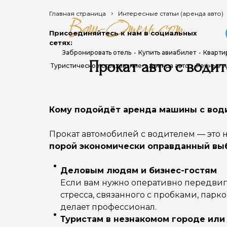
Главная страница
Интересные статьи (аренда авто)
Присоединяйтесь к нам в социальных
сетях:
Забронировать отель
Купить авиабилет
Кварти
Прокат авто с води
Туристическое страхование
Аренда авто
Речные и
Кому подойдёт аренда машины с вод
Прокат автомобилей с водителем — это н
порой экономически оправданный вы
Деловым людям и бизнес-гостям
Если вам нужно оперативно передвига
стресса, связанного с пробками, пар
делает профессионал.
Туристам в незнакомом городе или