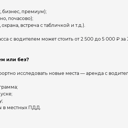
, бизнес, премиум);
но, почасово);
охрана, встреча с табличкой и т.д.).
 с водителем может стоить от 2 500 до 5 000 ₽ за 3 
ем или без?
мфортно исследовать новые места — аренда с водит
грамма;
уске;
у;
ы в местных ПДД.