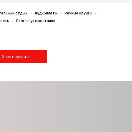
тельный отдых
Ж/д-билеты
Речные круизы
ность
Блог о путешествиях
Хочу получить!