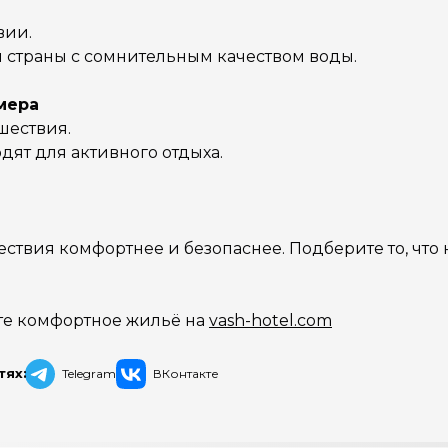
вии.
и страны с сомнительным качеством воды.
мера
шествия.
ят для активного отдыха.
твия комфортнее и безопаснее. Подберите то, что 
те комфортное жильё на
vash-hotel.com
тях:
Telegram
ВКонтакте