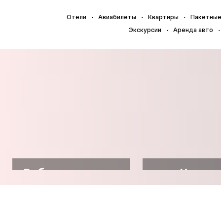
Отели
Авиабилеты
Квартиры
Пакетные
Экскурсии
Аренда авто
Забронировать
Купит
отель
авиабил