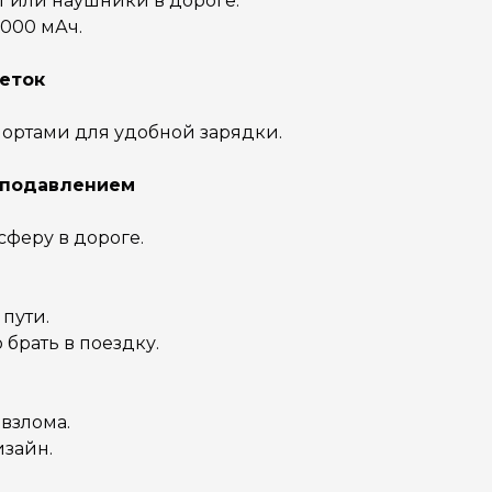
т или наушники в дороге.
 000 мАч.
зеток
ортами для удобной зарядки.
оподавлением
сферу в дороге.
 пути.
 брать в поездку.
 взлома.
изайн.