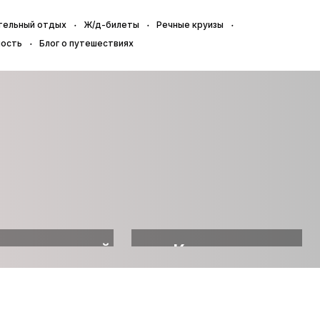
тельный отдых
Ж/д-билеты
Речные круизы
ность
Блог о путешествиях
ровительный
Квартиры
отдых
посуточно