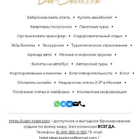
Забронировать отель
Купить авиабилет
Квартиры посуточно
Пакетные туры
Организовать трансфер
Оздоровительный отдых
Ж/д-билеты
Экскурсии
Туристическое страхование
Аренда авто
Речные и морские круизы
Билеты на автобус
Авторские туры
Корпоративным клиентам
Благотворительность
Блог
Оплатить онлайн
Недорогие отели 2-3* в Москве
Полезные статьи и лайфхаки
Контактная информация
https://vash-hotel.com
– доступное и выгодное бронирование
отдыха по всему миру. Без комиссии
ВСЕГДА.
Телефон:
8-499-553-0-552
/ E-mail:
hotel.ideas.booking@gmail.com
/