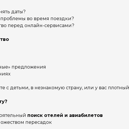
нять даты?
ут проблемы во время поездки?
тво перед онлайн-сервисами?
тво
дные» предложения
ниях
те с детьми, в незнакомую страну, или у вас плотны
ту?
стоятельный
поиск отелей и авиабилетов
ножеством пересадок