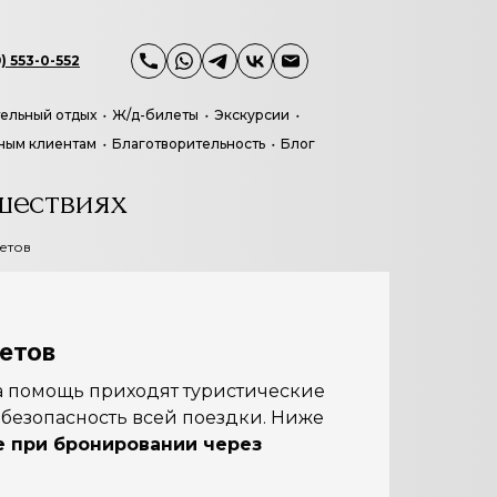
) 553-0-552
ельный отдых
Ж/д-билеты
Экскурсии
ным клиентам
Благотворительность
Блог
шествиях
етов
летов
 на помощь приходят туристические
и безопасность всей поездки. Ниже
е при бронировании через