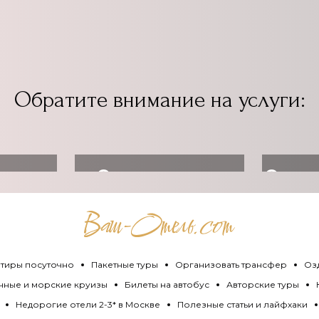
Обратите внимание на услуги:
ь
Организовать
Оздо
ет
трансфер
тиры посуточно
Пакетные туры
Организовать трансфер
Оз
чные и морские круизы
Билеты на автобус
Авторские туры
Недорогие отели 2-3* в Москве
Полезные статьи и лайфхаки