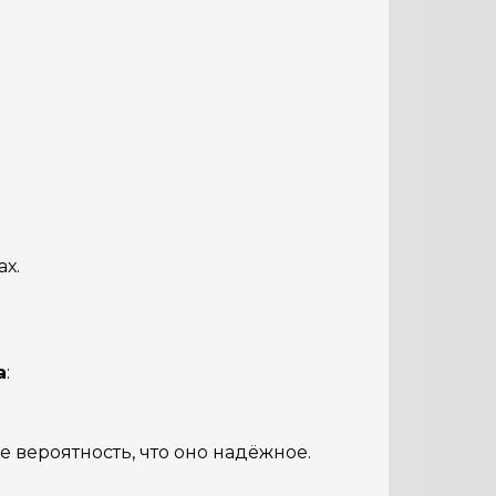
х.
а
:
е вероятность, что оно надёжное.