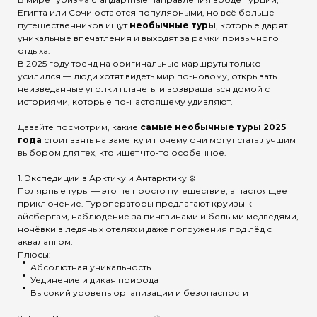
Египта или Сочи остаются популярными, но всё больше
путешественников ищут
необычные туры
, которые дарят
уникальные впечатления и выходят за рамки привычного
отдыха.
В 2025 году тренд на оригинальные маршруты только
усилился — люди хотят видеть мир по-новому, открывать
неизведанные уголки планеты и возвращаться домой с
историями, которые по-настоящему удивляют.
Давайте посмотрим, какие
самые необычные туры 2025
года
стоит взять на заметку и почему они могут стать лучшим
выбором для тех, кто ищет что-то особенное.
1. Экспедиции в Арктику и Антарктику ❄️
Полярные туры — это не просто путешествие, а настоящее
приключение. Туроператоры предлагают круизы к
айсбергам, наблюдение за пингвинами и белыми медведями,
ночёвки в ледяных отелях и даже погружения под лёд с
аквалангом.
Плюсы:
Абсолютная уникальность
Уединение и дикая природа
Высокий уровень организации и безопасности