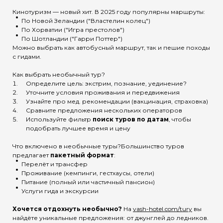
Кинотуризм — новый хит. В 2025 году популярны маршруты:
По Новой Зеландии ("Властелин колец")
По Хорватии ("Игра престолов")
По Шотландии ("Гарри Поттер")
Можно выбрать как автобусный маршрут, так и пешие походы
с гидами.
Как выбрать необычный тур?
Определите цель: экстрим, познание, уединение?
Уточните условия проживания и передвижения
Узнайте про мед. рекомендации (вакцинация, страховка)
Сравните предложения нескольких операторов
Используйте фильтр
поиск туров по датам
, чтобы
подобрать лучшее время и цену
Что включено в необычные туры?Большинство туров
предлагает
пакетный формат
:
Перелёт и трансфер
Проживание (кемпинги, гестхаусы, отели)
Питание (полный или частичный пансион)
Услуги гида и экскурсии
Хочется отдохнуть необычно?
На
vash-hotel.com/tury
вы
найдёте уникальные предложения: от джунглей до ледников.