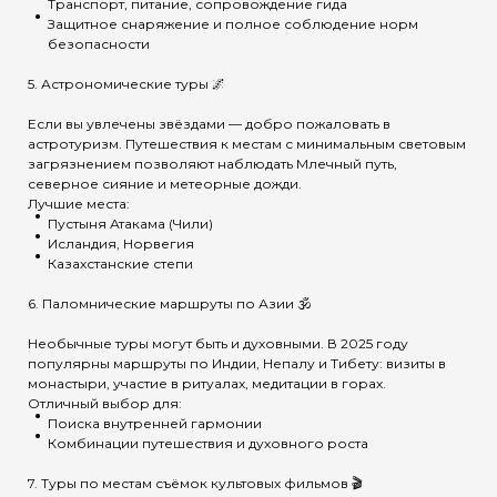
Транспорт, питание, сопровождение гида
Защитное снаряжение и полное соблюдение норм
безопасности
5. Астрономические туры 🌌
Если вы увлечены звёздами — добро пожаловать в
астротуризм. Путешествия к местам с минимальным световым
загрязнением позволяют наблюдать Млечный путь,
северное сияние и метеорные дожди.
Лучшие места:
Пустыня Атакама (Чили)
Исландия, Норвегия
Казахстанские степи
6. Паломнические маршруты по Азии 🕉️
Необычные туры могут быть и духовными. В 2025 году
популярны маршруты по Индии, Непалу и Тибету: визиты в
монастыри, участие в ритуалах, медитации в горах.
Отличный выбор для:
Поиска внутренней гармонии
Комбинации путешествия и духовного роста
7. Туры по местам съёмок культовых фильмов 🎬