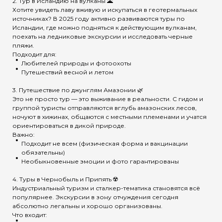
2. Тур в Исландию на вулканы 🌋
Хотите увидеть лаву вживую и искупаться в геотермальных
источниках? В 2025 году активно развиваются туры по
Исландии, где можно подняться к действующим вулканам,
поехать на ледниковые экскурсии и исследовать черные
пляжи.
Подходит для:
Любителей природы и фотоохоты
Путешествий весной и летом
3. Путешествие по джунглям Амазонии 🌿
Это не просто тур — это выживание в реальности. С гидом и
группой туристы отправляются вглубь амазонских лесов,
ночуют в хижинах, общаются с местными племенами и учатся
ориентироваться в дикой природе.
Важно:
Подходит не всем (физическая форма и вакцинации
обязательны)
Необыкновенные эмоции и фото гарантированы
4. Туры в Чернобыль и Припять ☢️
Индустриальный туризм и сталкер-тематика становятся всё
популярнее. Экскурсии в зону отчуждения сегодня
абсолютно легальны и хорошо организованы.
Что входит: