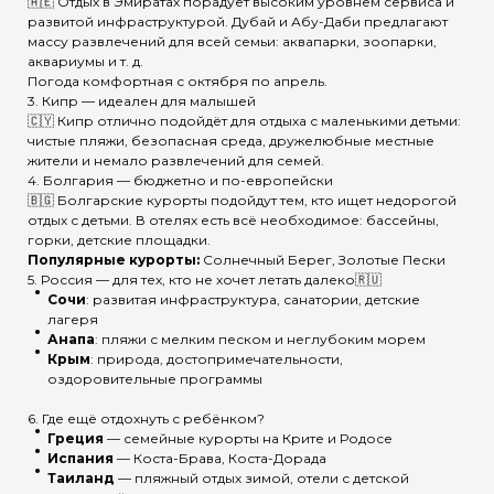
🇦🇪 Отдых в Эмиратах порадует высоким уровнем сервиса и
развитой инфраструктурой. Дубай и Абу-Даби предлагают
массу развлечений для всей семьи: аквапарки, зоопарки,
аквариумы и т. д.
Погода комфортная с октября по апрель.
3. Кипр — идеален для малышей
🇨🇾 Кипр отлично подойдёт для отдыха с маленькими детьми:
чистые пляжи, безопасная среда, дружелюбные местные
жители и немало развлечений для семей.
4. Болгария — бюджетно и по-европейски
🇧🇬 Болгарские курорты подойдут тем, кто ищет недорогой
отдых с детьми. В отелях есть всё необходимое: бассейны,
горки, детские площадки.
Популярные курорты:
Солнечный Берег, Золотые Пески
5. Россия — для тех, кто не хочет летать далеко🇷🇺
Сочи
: развитая инфраструктура, санатории, детские
лагеря
Анапа
: пляжи с мелким песком и неглубоким морем
Крым
: природа, достопримечательности,
оздоровительные программы
6. Где ещё отдохнуть с ребёнком?
Греция
— семейные курорты на Крите и Родосе
Испания
— Коста-Брава, Коста-Дорада
Таиланд
— пляжный отдых зимой, отели с детской