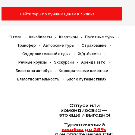
Найти туры по лучшим ценам в 3 клика
Отели
Авиабилеты
Квартиры
Пакетные туры
Трансфер
Авторские туры
Страхование
Оздоровительный отдых
Ж/д-билеты
Речные круизы
Экскурсии
Аренда авто
Билеты на автобус
Корпоративным клиентам
Благотворительность
Блог о путешествиях
Отпуск или
командировка —
это ещё и выгодно!
Туристический
кешбэк до 25%
при оплате через СБП