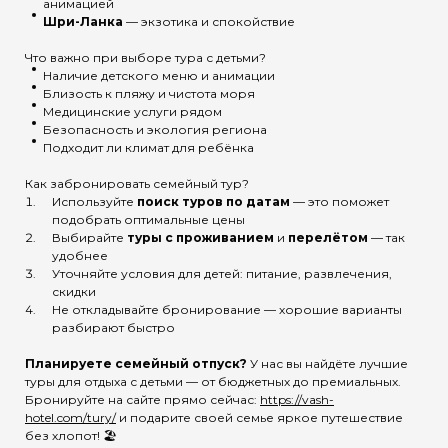
анимацией
Шри-Ланка
— экзотика и спокойствие
Что важно при выборе тура с детьми?
Наличие детского меню и анимации
Близость к пляжу и чистота моря
Медицинские услуги рядом
Безопасность и экология региона
Подходит ли климат для ребёнка
Как забронировать семейный тур?
Используйте
поиск туров по датам
— это поможет
подобрать оптимальные цены
Выбирайте
туры с проживанием
и
перелётом
— так
удобнее
Уточняйте условия для детей: питание, развлечения,
скидки
Не откладывайте бронирование — хорошие варианты
разбирают быстро
Планируете семейный отпуск?
У нас вы найдёте лучшие
туры для отдыха с детьми — от бюджетных до премиальных.
Бронируйте на сайте прямо сейчас:
https://vash-
hotel.com/tury/
и подарите своей семье яркое путешествие
без хлопот! 🏖