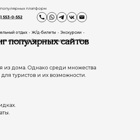
г популярных платформ
) 553-0-552
ельный отдых
Ж/д-билеты
Экскурсии
нг популярных сайтов
ным клиентам
Благотворительность
Блог
дя из дома. Однако среди множества
для туристов и их возможности.
идках.
аты.