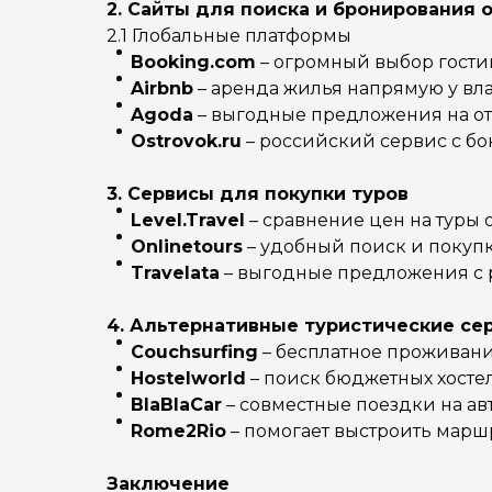
2. Сайты для поиска и бронирования 
2.1 Глобальные платформы
Booking.com
– огромный выбор гостин
Airbnb
– аренда жилья напрямую у вл
Agoda
– выгодные предложения на оте
Ostrovok.ru
– российский сервис с б
3. Сервисы для покупки туров
Level.Travel
– сравнение цен на туры 
Onlinetours
– удобный поиск и покупк
Travelata
– выгодные предложения с 
4. Альтернативные туристические се
Couchsurfing
– бесплатное проживани
Hostelworld
– поиск бюджетных хостел
BlaBlaCar
– совместные поездки на ав
Rome2Rio
– помогает выстроить марш
Заключение