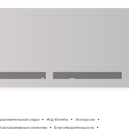
ровительный
Квартиры
отдых
посуточно
доровительный отдых
Ж/д-билеты
Экскурсии
Корпоративным клиентам
Благотворительность