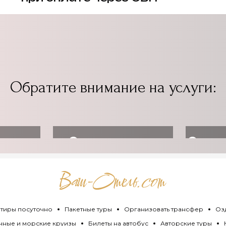
Обратите внимание на услуги:
ь
Организовать
Оздо
ет
трансфер
тиры посуточно
Пакетные туры
Организовать трансфер
Оз
чные и морские круизы
Билеты на автобус
Авторские туры