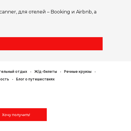
nner, для отелей – Booking и Airbnb, а
тельный отдых
Ж/д-билеты
Речные круизы
ность
Блог о путешествиях
Хочу получить!