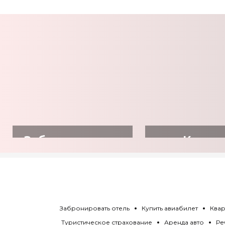
Забронировать
Купит
отель
авиабил
Забронировать отель
Купить авиабилет
Квар
Туристическое страхование
Аренда авто
Ре