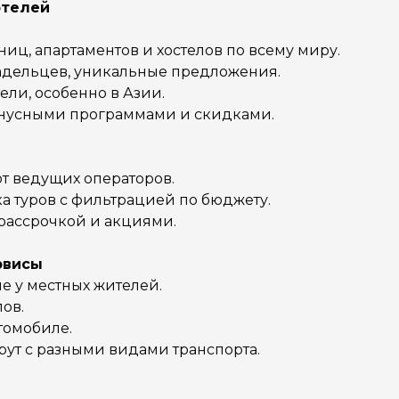
отелей
иц, апартаментов и хостелов по всему миру.
адельцев, уникальные предложения.
ли, особенно в Азии.
онусными программами и скидками.
от ведущих операторов.
а туров с фильтрацией по бюджету.
рассрочкой и акциями.
рвисы
е у местных жителей.
ов.
томобиле.
рут с разными видами транспорта.