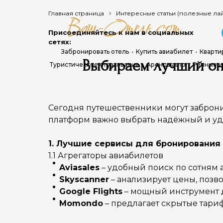
Главная страница
Интересные статьи (полезные ла
Присоединяйтесь к нам в социальных
сетях:
Забронировать отель
Купить авиабилет
Кварти
Выбираем лучший онл
Туристическое страхование
Аренда авто
Речные и
Сегодня путешественники могут заброни
платформ важно выбрать надёжный и удо
1. Лучшие сервисы для бронирования
1.1 Агрегаторы авиабилетов
Aviasales
– удобный поиск по сотням 
Skyscanner
– анализирует цены, позв
Google Flights
– мощный инструмент д
Momondo
– предлагает скрытые тари