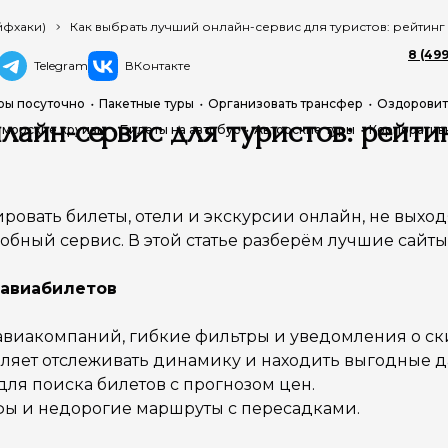
йфхаки)
Как выбрать лучший онлайн-сервис для туристов: рейтин
8 (499
Telegram
ВКонтакте
ры посуточно
Пакетные туры
Организовать трансфер
Оздоровит
айн-сервис для туристов: рейти
 морские круизы
Билеты на автобус
Авторские туры
Корпоратив
ровать билеты, отели и экскурсии онлайн, не выхо
бный сервис. В этой статье разберём лучшие сайты 
 авиабилетов
авиакомпаний, гибкие фильтры и уведомления о ск
оляет отслеживать динамику и находить выгодные д
ля поиска билетов с прогнозом цен.
фы и недорогие маршруты с пересадками.