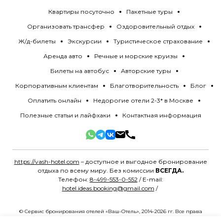
Квартиры посуточно
Пакетные туры
Организовать трансфер
Оздоровительный отдых
Ж/д-билеты
Экскурсии
Туристическое страхование
Аренда авто
Речные и морские круизы
Билеты на автобус
Авторские туры
Корпоративным клиентам
Благотворительность
Блог
Оплатить онлайн
Недорогие отели 2-3* в Москве
Полезные статьи и лайфхаки
Контактная информация
https://vash-hotel.com
– доступное и выгодное бронирование
отдыха по всему миру. Без комиссии
ВСЕГДА.
Телефон:
8-499-553-0-552
/ E-mail:
hotel.ideas.booking@gmail.com
/
© Сервис бронирования отелей «Ваш-Отель», 2014-2026 гг. Все права
защищены.
Политика конфиденциальности
.