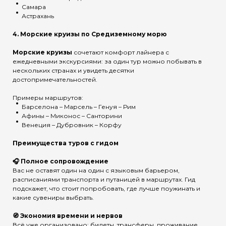
Самара
Астрахань
4.
Морские круизы по Средиземному морю
Морские круизы
сочетают комфорт лайнера с
ежедневными экскурсиями: за один тур можно побывать в
нескольких странах и увидеть десятки
достопримечательностей.
Примеры маршрутов:
Барселона – Марсель – Генуя – Рим
Афины – Миконос – Санторини
Венеция – Дубровник – Корфу
Преимущества туров с гидом
🎧 Полное сопровождение
Вас не оставят один на один с языковым барьером,
расписаниями транспорта и путаницей в маршрутах. Гид
подскажет, что стоит попробовать, где лучше поужинать и
какие сувениры выбрать.
🧭 Экономия времени и нервов
Всё уже организовано: билеты, трансферы, проживание,