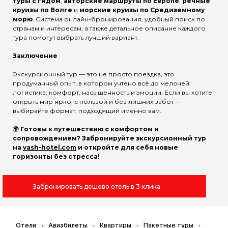
туры с гидом
,
авторские маршруты по Европе
,
речные
круизы по Волге
и
морские круизы по Средиземному
морю
. Система онлайн-бронирования, удобный поиск по
странам и интересам, а также детальное описание каждого
тура помогут выбрать лучший вариант.
Заключение
Экскурсионный тур — это не просто поездка, это
продуманный опыт, в котором учтено всё до мелочей:
логистика, комфорт, насыщенность и эмоции. Если вы хотите
открыть мир ярко, с пользой и без лишних забот —
выбирайте формат, подходящий именно вам.
🌍
Готовы к путешествию с комфортом и
сопровождением? Забронируйте экскурсионный тур
на
vash-hotel.com
и откройте для себя новые
горизонты без стресса!
Забронировать дешево отель в 3 клика
Отели
Авиабилеты
Квартиры
Пакетные туры