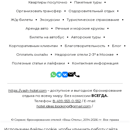
Квартиры посуточно
Пакетные туры
Организовать трансфер
Оздоровительный отдых
Ж/д-билеты
Экскурсии
Туристическое страхование
Аренда авто
Речные и морские круизы
Билеты на автобус
Авторские туры
Корпоративным клиентам
Благотворительность
Блог
Оплатить онлайн
Недорогие отели 2-3* в Москве
Полезные статьи и лайфхаки
Контактная информация
https://vash-hotel.com
– доступное и выгодное бронирование
отдыха по всему миру. Без комиссии
ВСЕГДА.
Телефон:
8-499-553-0-552
/ E-mail:
hotel.ideas.booking@gmail.com
/
© Сервис бронирования отелей «Ваш-Отель», 2014-2026 гг. Все права
защищены.
Политика конфиденциальности
.
Разработано в
MYG.Agency
Используем файлы cookie, чтобы улучшить работу сайта.