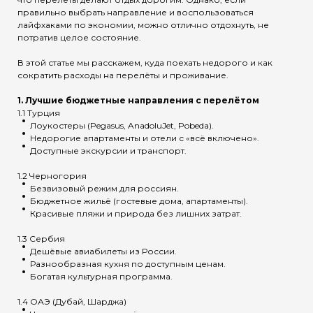
правильно выбрать направление и воспользоваться
лайфхаками по экономии, можно отлично отдохнуть, не
потратив целое состояние.
В этой статье мы расскажем, куда поехать недорого и как
сократить расходы на перелёты и проживание.
1. Лучшие бюджетные направления с перелётом
1.1 Турция
Лоукостеры (Pegasus, AnadoluJet, Pobeda).
Недорогие апартаменты и отели с «всё включено».
Доступные экскурсии и транспорт.
1.2 Черногория
Безвизовый режим для россиян.
Бюджетное жильё (гостевые дома, апартаменты).
Красивые пляжи и природа без лишних затрат.
1.3 Сербия
Дешёвые авиабилеты из России.
Разнообразная кухня по доступным ценам.
Богатая культурная программа.
1.4 ОАЭ (Дубай, Шарджа)