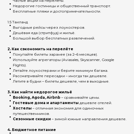
Частые акции на перелёты.
Недорогие гостиницы и общественный транспорт.
Бесплатные пляжи и достопримечательности.
1.5 Таиланд
Выгодные рейсы через лоукостеров.
Дешёвая еда (стритфуд) и жильё.
Большой выбор бесплатных развлечений.
2. Как сэкономить на перелёте
Покупайте билеты заранее (за 2–6 месяцев).
Используйте агрегаторы (Aviasales, Skyscanner, Google
Flights).
Летайте лоукостерами и берите минимум багажа.
Рассматривайте пересадки – иногда так дешевле.
Летите в будни – билеты дешевле, чем в выходные.
3. Как найти недорогое жильё
Booking, Agoda, Airbnb
– сравнивайте цены.
Гостевые дома и апартаменты
дешевле отелей.
Хостелы
– отличная экономия для одиночных
путешественников.
Сезонные скидки
– зимой южные направления дешевле.
4. Бюджетное питание