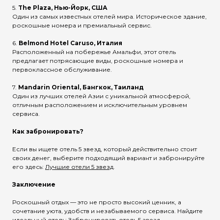
5.
The Plaza, Нью-Йорк, США
Один из самых известных отелей мира. Историческое здание,
роскошные номера и премиальный сервис.
6.
Belmond Hotel Caruso, Италия
Расположенный на побережье Амальфи, этот отель
предлагает потрясающие виды, роскошные номера и
первоклассное обслуживание.
7.
Mandarin Oriental, Бангкок, Таиланд
Один из лучших отелей Азии с уникальной атмосферой,
отличным расположением и исключительным уровнем
сервиса.
Как забронировать?
Если вы ищете отель 5 звезд, который действительно стоит
своих денег, выберите подходящий вариант и забронируйте
его здесь:
Лучшие отели 5 звезд
.
Заключение
Роскошный отдых — это не просто высокий ценник, а
сочетание уюта, удобств и незабываемого сервиса. Найдите
идеальный отель:
Забронировать отель 5 звезд
.