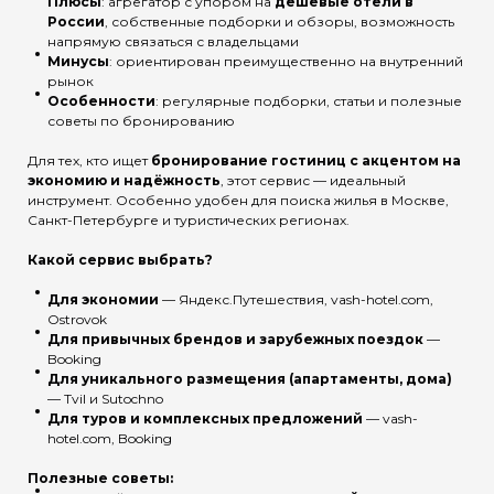
Плюсы
: агрегатор с упором на
дешевые отели в
России
, собственные подборки и обзоры, возможность
напрямую связаться с владельцами
Минусы
: ориентирован преимущественно на внутренний
рынок
Особенности
: регулярные подборки, статьи и полезные
советы по бронированию
Для тех, кто ищет
бронирование гостиниц с акцентом на
экономию и надёжность
, этот сервис — идеальный
инструмент. Особенно удобен для поиска жилья в Москве,
Санкт-Петербурге и туристических регионах.
Какой сервис выбрать?
Для экономии
— Яндекс.Путешествия, vash-hotel.com,
Ostrovok
Для привычных брендов и зарубежных поездок
—
Booking
Для уникального размещения (апартаменты, дома)
— Tvil и Sutochno
Для туров и комплексных предложений
— vash-
hotel.com, Booking
Полезные советы: