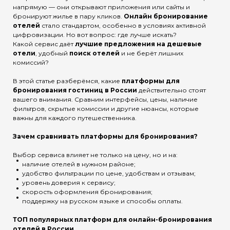
напрямую — они открывают приложения или сайты и
бронируют жилье в пару кликов.
Онлайн бронирование
отелей
стало стандартом, особенно в условиях активной
цифровизации. Но вот вопрос: где лучше искать?
Какой сервис даёт
лучшие предложения на дешевые
отели
, удобный
поиск отелей
и не берёт лишних
комиссий?
В этой статье разберёмся, какие
платформы для
бронирования гостиниц в России
действительно стоят
вашего внимания. Сравним интерфейсы, цены, наличие
фильтров, скрытые комиссии и другие нюансы, которые
важны для каждого путешественника.
Зачем сравнивать платформы для бронирования?
Выбор сервиса влияет не только на цену, но и на:
наличие отелей в нужном районе;
удобство фильтрации по цене, удобствам и отзывам;
уровень доверия к сервису;
скорость оформления бронирования;
поддержку на русском языке и способы оплаты.
ТОП популярных платформ для онлайн-бронирования
отелей в России