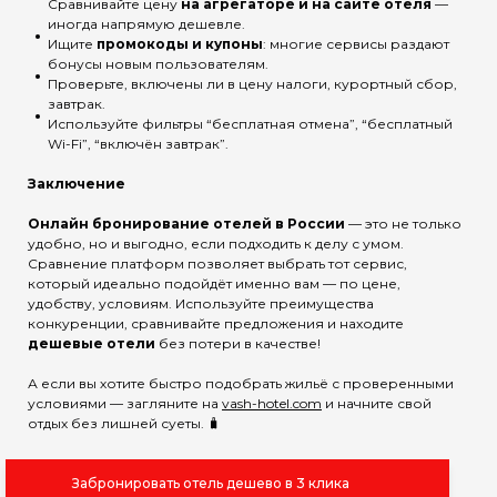
Сравнивайте цену
на агрегаторе и на сайте отеля
—
иногда напрямую дешевле.
Ищите
промокоды и купоны
: многие сервисы раздают
бонусы новым пользователям.
Проверьте, включены ли в цену налоги, курортный сбор,
завтрак.
Используйте фильтры “бесплатная отмена”, “бесплатный
Wi-Fi”, “включён завтрак”.
Заключение
Онлайн бронирование отелей в России
— это не только
удобно, но и выгодно, если подходить к делу с умом.
Сравнение платформ позволяет выбрать тот сервис,
который идеально подойдёт именно вам — по цене,
удобству, условиям. Используйте преимущества
конкуренции, сравнивайте предложения и находите
дешевые отели
без потери в качестве!
А если вы хотите быстро подобрать жильё с проверенными
условиями — загляните на
vash-hotel.com
и начните свой
отдых без лишней суеты. 🧳
Забронировать отель дешево в 3 клика