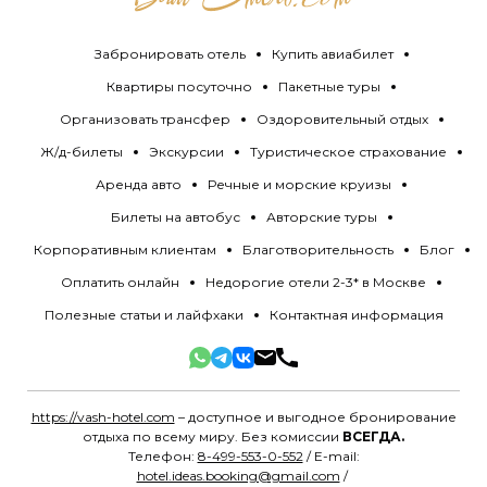
Забронировать отель
Купить авиабилет
Квартиры посуточно
Пакетные туры
Организовать трансфер
Оздоровительный отдых
Ж/д-билеты
Экскурсии
Туристическое страхование
Аренда авто
Речные и морские круизы
Билеты на автобус
Авторские туры
Корпоративным клиентам
Благотворительность
Блог
Оплатить онлайн
Недорогие отели 2-3* в Москве
Полезные статьи и лайфхаки
Контактная информация
https://vash-hotel.com
– доступное и выгодное бронирование
отдыха по всему миру. Без комиссии
ВСЕГДА.
Телефон:
8-499-553-0-552
/ E-mail:
hotel.ideas.booking@gmail.com
/