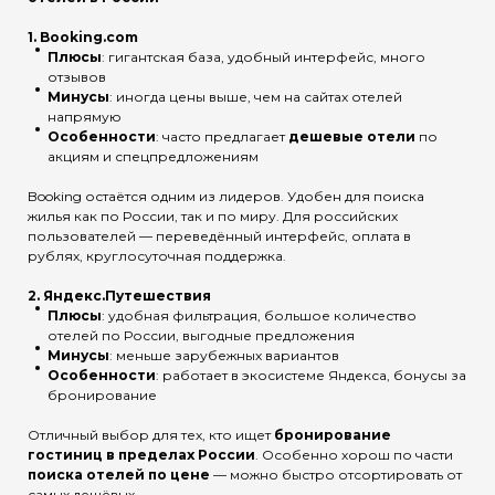
1.
Booking.com
Плюсы
: гигантская база, удобный интерфейс, много
отзывов
Минусы
: иногда цены выше, чем на сайтах отелей
напрямую
Особенности
: часто предлагает
дешевые отели
по
акциям и спецпредложениям
Booking остаётся одним из лидеров. Удобен для поиска
жилья как по России, так и по миру. Для российских
пользователей — переведённый интерфейс, оплата в
рублях, круглосуточная поддержка.
2.
Яндекс.Путешествия
Плюсы
: удобная фильтрация, большое количество
отелей по России, выгодные предложения
Минусы
: меньше зарубежных вариантов
Особенности
: работает в экосистеме Яндекса, бонусы за
бронирование
Отличный выбор для тех, кто ищет
бронирование
гостиниц в пределах России
. Особенно хорош по части
поиска отелей по цене
— можно быстро отсортировать от
самых дешёвых.