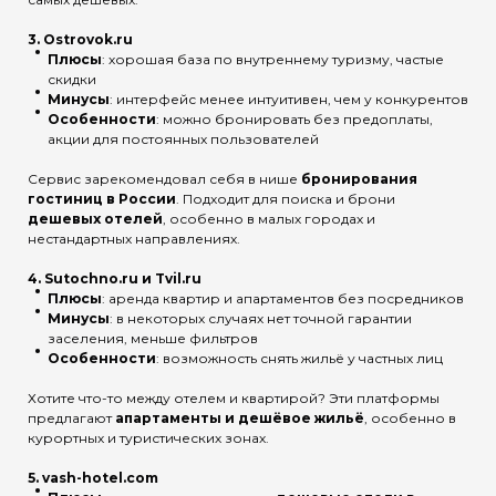
3.
Ostrovok.ru
Плюсы
: хорошая база по внутреннему туризму, частые
скидки
Минусы
: интерфейс менее интуитивен, чем у конкурентов
Особенности
: можно бронировать без предоплаты,
акции для постоянных пользователей
Сервис зарекомендовал себя в нише
бронирования
гостиниц в России
. Подходит для поиска и брони
дешевых отелей
, особенно в малых городах и
нестандартных направлениях.
4.
Sutochno.ru
и
Tvil.ru
Плюсы
: аренда квартир и апартаментов без посредников
Минусы
: в некоторых случаях нет точной гарантии
заселения, меньше фильтров
Особенности
: возможность снять жильё у частных лиц
Хотите что-то между отелем и квартирой? Эти платформы
предлагают
апартаменты и дешёвое жильё
, особенно в
курортных и туристических зонах.
5.
vash-hotel.com