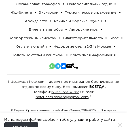
Организовать трансфер
Оздоровительный отдых
Ж/д-билеты
Экскурсии
Туристическое страхование
Аренда авто
Речные и морские круизы
Билеты на автобус
Авторские туры
Корпоративным клиентам
Благотворительность
Блог
Оплатить онлайн
Недорогие отели 2-3* в Москве
Полезные статьи и лайфхаки
Контактная информация
https://vash-hotel.com
– доступное и выгодное бронирование
отдыха по всему миру. Без комиссии
ВСЕГДА.
Телефон:
8-499-553-0-552
/ E-mail:
hotel.ideas.booking@gmail.com
/
© Сервис бронирования отелей «Ваш-Отель», 2014-2026 гг. Все права
защищены.
Политика конфиденциальности
.
Разработано в
MYG.Agency
Используем файлы cookie, чтобы улучшить работу сайта.