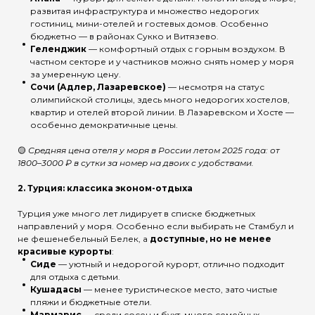
развитая инфраструктура и множество недорогих
гостиниц, мини-отелей и гостевых домов. Особенно
бюджетно — в районах Сукко и Витязево.
Геленджик
— комфортный отдых с горным воздухом. В
частном секторе и у частников можно снять номер у моря
за умеренную цену.
Сочи (Адлер, Лазаревское)
— несмотря на статус
олимпийской столицы, здесь много недорогих хостелов,
квартир и отелей второй линии. В Лазаревском и Хосте —
особенно демократичные цены.
🟡
Средняя цена отеля у моря в России летом 2025 года: от
1800–3000 ₽ в сутки за номер на двоих с удобствами.
2.
Турция: классика эконом-отдыха
Турция уже много лет лидирует в списке бюджетных
направлений у моря. Особенно если выбирать не Стамбул и
не фешенебельный Белек, а
доступные, но не менее
красивые курорты
:
Сиде
— уютный и недорогой курорт, отлично подходит
для отдыха с детьми.
Кушадасы
— менее туристическое место, зато чистые
пляжи и бюджетные отели.
Мармарис
— среди сосен и бухт, много семейных