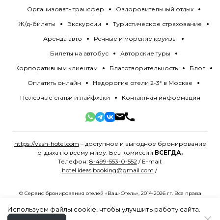
Организовать трансфер
Оздоровительный отдых
Ж/д-билеты
Экскурсии
Туристическое страхование
Аренда авто
Речные и морские круизы
Билеты на автобус
Авторские туры
Корпоративным клиентам
Благотворительность
Блог
Оплатить онлайн
Недорогие отели 2-3* в Москве
Полезные статьи и лайфхаки
Контактная информация
https://vash-hotel.com
– доступное и выгодное бронирование
отдыха по всему миру. Без комиссии
ВСЕГДА.
Телефон:
8-499-553-0-552
/ E-mail:
hotel.ideas.booking@gmail.com
/
© Сервис бронирования отелей «Ваш-Отель», 2014-2026 гг. Все права
защищены.
Политика конфиденциальности
.
Разработано в
MYG.Agency
Используем файлы cookie, чтобы улучшить работу сайта.