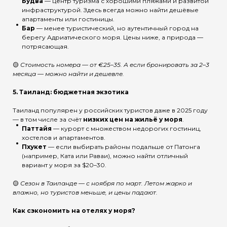
Будва
— центр туризма с хорошими пляжами и развитой
инфраструктурой. Здесь всегда можно найти дешёвые
апартаменты или гостиницы.
Бар
— менее туристический, но аутентичный город на
берегу Адриатического моря. Цены ниже, а природа —
потрясающая.
🟡
Стоимость номера — от €25–35. А если бронировать за 2–3
месяца — можно найти и дешевле.
5.
Таиланд: бюджетная экзотика
Таиланд популярен у российских туристов даже в 2025 году
— в том числе за счёт
низких цен на жильё у моря
.
Паттайя
— курорт с множеством недорогих гостиниц,
хостелов и апартаментов.
Пхукет
— если выбирать районы подальше от Патонга
(например, Ката или Раваи), можно найти отличный
вариант у моря за $20–30.
🟡
Сезон в Таиланде — с ноября по март. Летом жарко и
влажно, но туристов меньше, и цены падают.
Как сэкономить на отелях у моря?