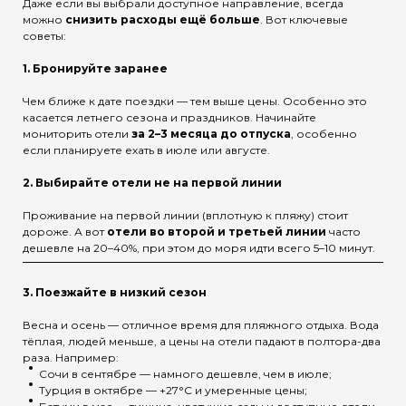
Даже если вы выбрали доступное направление, всегда
можно
снизить расходы ещё больше
. Вот ключевые
советы:
1.
Бронируйте заранее
Чем ближе к дате поездки — тем выше цены. Особенно это
касается летнего сезона и праздников. Начинайте
мониторить отели
за 2–3 месяца до отпуска
, особенно
если планируете ехать в июле или августе.
2.
Выбирайте отели не на первой линии
Проживание на первой линии (вплотную к пляжу) стоит
дороже. А вот
отели во второй и третьей линии
часто
дешевле на 20–40%, при этом до моря идти всего 5–10 минут.
3.
Поезжайте в низкий сезон
Весна и осень — отличное время для пляжного отдыха. Вода
тёплая, людей меньше, а цены на отели падают в полтора-два
раза. Например:
Сочи в сентябре — намного дешевле, чем в июле;
Турция в октябре — +27°C и умеренные цены;