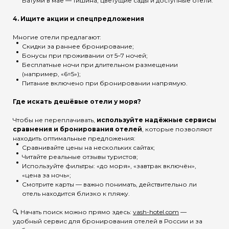
Батуми в мае — тишина, цветущие сады и доступные отели.
4.
Ищите акции и спецпредложения
Многие отели предлагают:
Скидки за раннее бронирование;
Бонусы при проживании от 5–7 ночей;
Бесплатные ночи при длительном размещении
(например, «6=5»);
Питание включено при бронировании напрямую.
Где искать дешёвые отели у моря?
Чтобы не переплачивать,
используйте надёжные сервисы
сравнения и бронирования отелей
, которые позволяют
находить оптимальные предложения:
Сравнивайте цены на нескольких сайтах;
Читайте реальные отзывы туристов;
Используйте фильтры: «до моря», «завтрак включён»,
«цена за ночь»;
Смотрите карты — важно понимать, действительно ли
отель находится близко к пляжу.
🔍 Начать поиск можно прямо здесь:
vash-hotel.com
—
удобный сервис для бронирования отелей в России и за