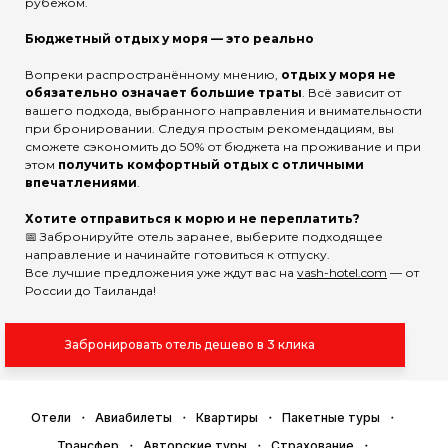
рубежом.
Бюджетный отдых у моря — это реально
Вопреки распространённому мнению,
отдых у моря не
обязательно означает большие траты
. Всё зависит от
вашего подхода, выбранного направления и внимательности
при бронировании. Следуя простым рекомендациям, вы
сможете сэкономить до 50% от бюджета на проживание и при
этом
получить комфортный отдых с отличными
впечатлениями
.
Хотите отправиться к морю и не переплатить?
📅 Забронируйте отель заранее, выберите подходящее
направление и начинайте готовиться к отпуску.
Все лучшие предложения уже ждут вас на
vash-hotel.com
— от
России до Таиланда!
Забронировать отель дешево в 3 клика
Отели
Авиабилеты
Квартиры
Пакетные туры
Трансфер
Авторские туры
Страхование