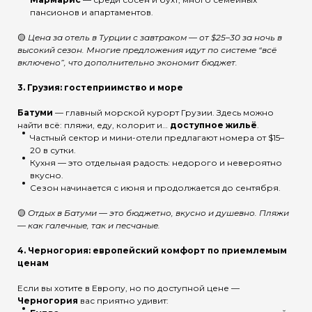
пансионов и апартаментов.
🟡
Цена за отель в Турции с завтраком — от $25–30 за ночь в
высокий сезон. Многие предложения идут по системе “всё
включено”, что дополнительно экономит бюджет.
3. Г
рузия: гостеприимство и море
Батуми
— главный морской курорт Грузии. Здесь можно
найти всё: пляжи, еду, колорит и…
доступное жильё
.
Частный сектор и мини-отели предлагают номера от $15–
20 в сутки.
Кухня — это отдельная радость: недорого и невероятно
вкусно.
Сезон начинается с июня и продолжается до сентября.
🟡
Отдых в Батуми — это бюджетно, вкусно и душевно. Пляжи
— как галечные, так и песчаные.
4.
Черногория: европейский комфорт по приемлемым
ценам
Если вы хотите в Европу, но по доступной цене —
Черногория
вас приятно удивит: