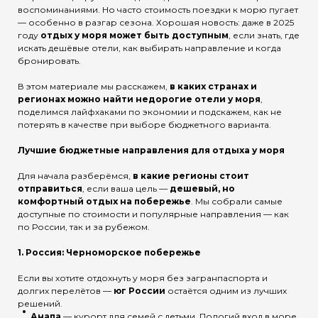
воспоминаниями. Но часто стоимость поездки к морю пугает
— особенно в разгар сезона. Хорошая новость: даже в 2025
году
отдых у моря может быть доступным
, если знать, где
искать дешёвые отели, как выбирать направление и когда
бронировать.
В этом материале мы расскажем,
в каких странах и
регионах можно найти недорогие отели у моря
,
поделимся лайфхаками по экономии и подскажем, как не
потерять в качестве при выборе бюджетного варианта.
Лучшие бюджетные направления для отдыха у моря
Для начала разберёмся,
в какие регионы стоит
отправиться
, если ваша цель —
дешевый, но
комфортный отдых на побережье
. Мы собрали самые
доступные по стоимости и популярные направления — как
по России, так и за рубежом.
1.
Россия: Черноморское побережье
Если вы хотите отдохнуть у моря без загранпаспорта и
долгих перелётов —
юг России
остаётся одним из лучших
решений.
Анапа
— курорт для семей с детьми. Пологий вход в море,