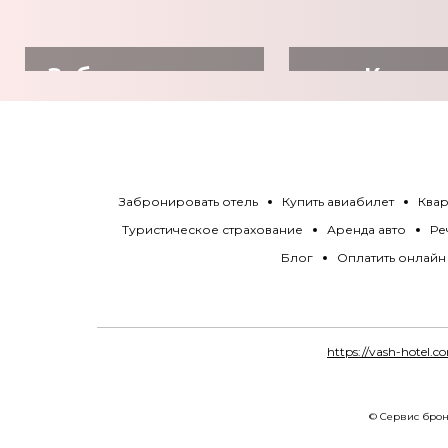
Забронировать
Купит
отель
авиабил
Забронировать отель
Купить авиабилет
Квар
Туристическое страхование
Аренда авто
Ре
Блог
Оплатить онлайн
https://vash-hotel.c
© Сервис брон