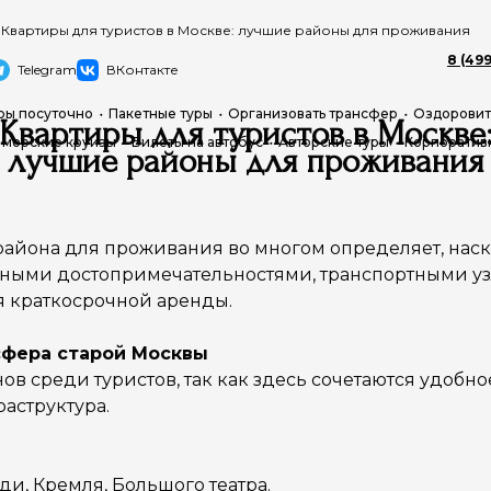
Квартиры для туристов в Москве: лучшие районы для проживания
8 (499
Telegram
ВКонтакте
ры посуточно
Пакетные туры
Организовать трансфер
Оздоровит
Квартиры для туристов в Москве
 морские круизы
Билеты на автобус
Авторские туры
Корпоратив
лучшие районы для проживания
района для проживания во многом определяет, наск
авными достопримечательностями, транспортными у
 краткосрочной аренды.
осфера старой Москвы
ов среди туристов, так как здесь сочетаются удобн
аструктура.
и, Кремля, Большого театра.