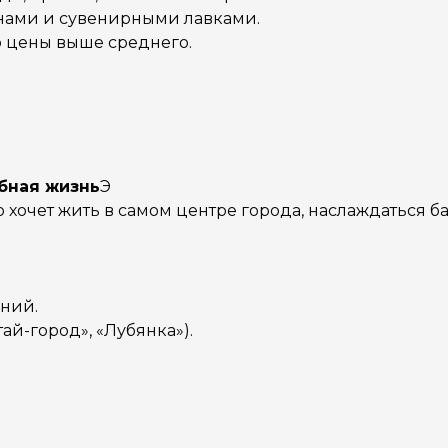
нами и сувенирными лавками.
о цены выше среднего.
убная жизнь
Э
то хочет жить в самом центре города, наслаждаться 
ений.
ай-город», «Лубянка»).