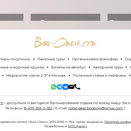
ь
Организовать
Оздо
ет
трансфер
тиры посуточно
Пакетные туры
Организовать трансфер
Оз
чные и морские круизы
Билеты на автобус
Авторские туры
Недорогие отели 2-3* в Москве
Полезные статьи и лайфхаки
om
– доступное и выгодное бронирование отдыха по всему миру. Без
Телефон:
8-499-553-0-552
/ E-mail:
hotel.ideas.booking@gmail.com
/
ирования отелей «Ваш-Отель», 2014-2026 гг. Все права защищены.
Политика конфи
Разработано в
MYG.Agency