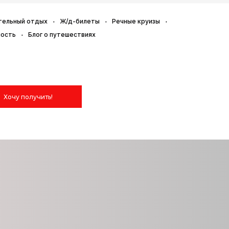
тельный отдых
Ж/д-билеты
Речные круизы
ность
Блог о путешествиях
Хочу получить!