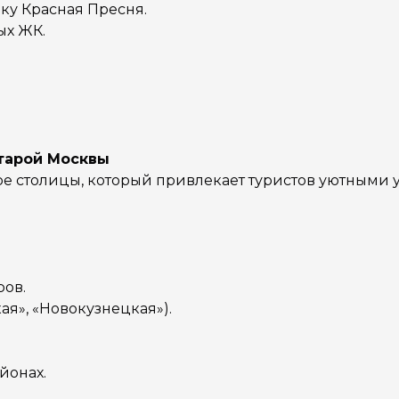
рку Красная Пресня.
ых ЖК.
старой Москвы
тре столицы, который привлекает туристов уютными
ров.
ая», «Новокузнецкая»).
йонах.