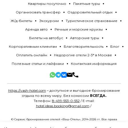
Квартиры посуточно
Пакетные туры
Организовать трансфер
Оздоровительный отдых
Ж/д-билеты
Экскурсии
Туристическое страхование
Аренда авто
Речные и морские круизы
Билеты на автобус
Авторские туры
Корпоративным клиентам
Благотворительность
Блог
Оплатить онлайн
Недорогие отели 2-3* в Москве
Полезные статьи и лайфхаки
Контактная информация
https://vash-hotel.com
– доступное и выгодное бронирование
отдыха по всему миру. Без комиссии
ВСЕГДА.
Телефон:
8-499-553-0-552
/ E-mail:
hotel.ideas.booking@gmail.com
/
© Сервис бронирования отелей «Ваш-Отель», 2014-2026 гг. Все права
защищены.
Политика конфиденциальности
.
Разработано в
MYG.Agency