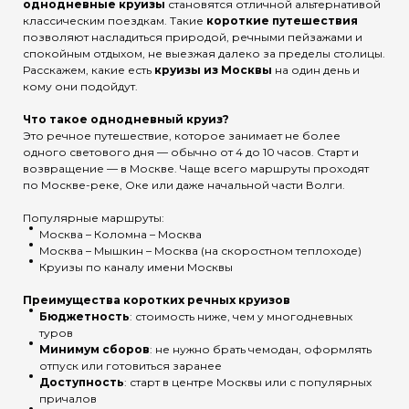
однодневные круизы
становятся отличной альтернативой
классическим поездкам. Такие
короткие путешествия
позволяют насладиться природой, речными пейзажами и
спокойным отдыхом, не выезжая далеко за пределы столицы.
Расскажем, какие есть
круизы из Москвы
на один день и
кому они подойдут.
Что такое однодневный круиз?
Это речное путешествие, которое занимает не более
одного светового дня — обычно от 4 до 10 часов. Старт и
возвращение — в Москве. Чаще всего маршруты проходят
по Москве-реке, Оке или даже начальной части Волги.
Популярные маршруты:
Москва – Коломна – Москва
Москва – Мышкин – Москва (на скоростном теплоходе)
Круизы по каналу имени Москвы
Преимущества коротких речных круизов
Бюджетность
: стоимость ниже, чем у многодневных
туров
Минимум сборов
: не нужно брать чемодан, оформлять
отпуск или готовиться заранее
Доступность
: старт в центре Москвы или с популярных
причалов