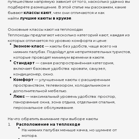
путешествии напрямую зависит от того, насколько удачно вы
подберёте размещение. В этой статье мы расскажем, какие
бывают
классы кают
, чем они отличаются и как
найти
лучшие каюты в круизе
.
Основные классы кают на теплоходах
Теплоходы предлагают несколько категорий кают, каждая из
которых отличается по уровню комфорта и цене:
Эконом-класс
— каюты без удобств, чаще всего на
нижних палубах. Подойдут для непритязательных туристов,
которые проводят минимум времени в каюте.
Стандарт
— самая распространённая категория,
включает базовые удобства: кровати, санузел,
кондиционер, окно.
Комфорт
— улучшенные каюты с расширенным
пространством, телевизором, холодильником и
дополнительной мебелью.
Люкс
— максимальный уровень удобства: простор,
панорамные окна, зона отдыха, отдельная спальня,
персональное обслуживание.
На что обратить внимание при выборе каюты
Расположение на теплоходе
На нижних палубах меньше качка, но шумнее от
мотора.