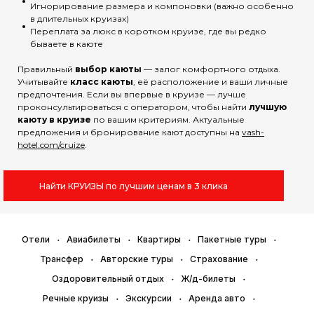
Игнорирование размера и компоновки (важно особенно
в длительных круизах)
Переплата за люкс в коротком круизе, где вы редко
бываете в каюте
Правильный
выбор каюты
— залог комфортного отдыха.
Учитывайте
класс каюты
, её расположение и ваши личные
предпочтения. Если вы впервые в круизе — лучше
проконсультироваться с оператором, чтобы найти
лучшую
каюту в круизе
по вашим критериям. Актуальные
предложения и бронирование кают доступны на
vash-
hotel.com/cruize
.
Найти КРУИЗЫ по лучшим ценам в 3 клика
Отели
Авиабилеты
Квартиры
Пакетные туры
Трансфер
Авторские туры
Страхование
Оздоровительный отдых
Ж/д-билеты
Речные круизы
Экскурсии
Аренда авто