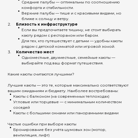
Средние палубы — оптимальны по соотношению
комфорта и стабильности.
Верхние палубы — тише и с красивыми видами, но
ближе к солнцу и ветру.
Близость к инфраструктуре
Если вы предпочитаете тишину, не стоит выбирать
каюту рядом с рестораном или баром.
Для тех, кто путешествует с детьми — удобны каюты
рядом с детской комнатой или игровой зоной.
Количество мест
Одноместные, двухместные, семейные каюты —
выбирайте под ваш формат путешествия.
Какие каюты считаются лучшими?
Лучшие каюты — это те, которые максимально соответствуют
вашим ожиданиям и бюджету. Наиболее востребованы:
Каюты с балконом (на современных теплоходах)
Угловые или торцевые — с минимальным количеством
соседей
Каюты с большими окнами или панорамными видами
Частые ошибки при выборе каюты
Бронирование без учёта шумовых зон (мотор,
вентиляция, лифт)