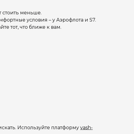
т стоить меньше.
мфортные условия – у Аэрофлота и S7.
е тот, что ближе к вам.
 искать. Используйте платформу
vash-