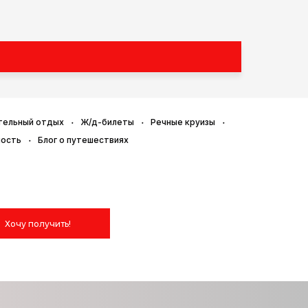
тельный отдых
Ж/д-билеты
Речные круизы
ность
Блог о путешествиях
Хочу получить!