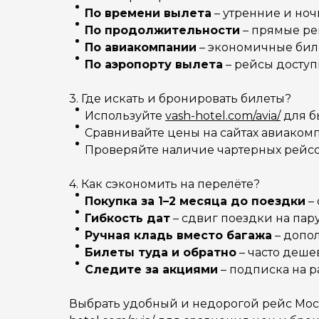
По времени вылета
– утренние и но
По продолжительности
– прямые рей
По авиакомпании
– экономичные биле
По аэропорту вылета
– рейсы доступ
3. Где искать и бронировать билеты?
Используйте
vash-hotel.com/avia/
для б
Сравнивайте цены на сайтах авиакомп
Проверяйте наличие чартерных рейсов
4. Как сэкономить на перелёте?
Покупка за 1–2 месяца до поездки
–
Гибкость дат
– сдвиг поездки на пар
Ручная кладь вместо багажа
– допол
Билеты туда и обратно
– часто деше
Следите за акциями
– подписка на р
Выбрать удобный и недорогой рейс Москв