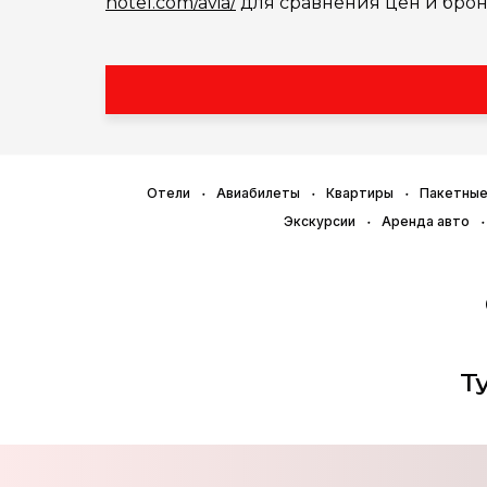
hotel.com/avia/
для сравнения цен и брон
Отели
Авиабилеты
Квартиры
Пакетные
Экскурсии
Аренда авто
Т