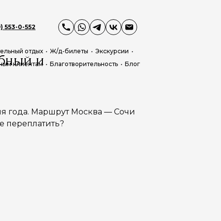
) 553-0-552
ельный отдых
Ж/д-билеты
Экскурсии
бный и
ным клиентам
Благотворительность
Блог
мя года. Маршрут Москва — Сочи
не переплатить?