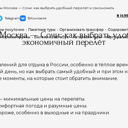
ы Москва — Сочи: как выбрать удобный перелёт и сэкономить
8 (499
Telegram
ВКонтакте
ры посуточно
Пакетные туры
Организовать трансфер
Оздоровит
 Москва — Сочи: как выбрать удо
 морские круизы
Билеты на автобус
Авторские туры
Корпоратив
экономичный перелёт
влений для отдыха в России, особенно в тёплое вре
 день, но как выбрать самый удобный и при этом 
 моменты, на которые стоит обратить внимание.
– минимальные цены на перелёты.
омфортная погода и разумные цены.
ороже, особенно в выходные и на праздники.