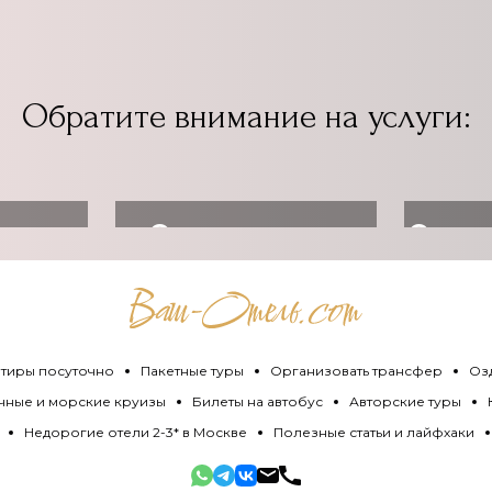
Обратите внимание на услуги:
ь
Организовать
Оздо
ет
трансфер
тиры посуточно
Пакетные туры
Организовать трансфер
Оз
чные и морские круизы
Билеты на автобус
Авторские туры
Недорогие отели 2-3* в Москве
Полезные статьи и лайфхаки