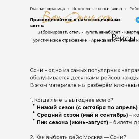
Главная страница
Интересные статьи (авиа)
Рейс
Присоединяйтесь к нам в социальных
сетях:
Забронировать отель
Купить авиабилет
Кварти
Рейсы
Туристическое страхование
Аренда авто
Речные и
Сочи – одно из самых популярных напра
обслуживается десятками рейсов каждый
В этом материале мы разберём ключевые
1. Когда лететь выгоднее всего?
Низкий сезон (с октября по апрель)
Средний сезон (май и сентябрь)
– к
Пик сезона (июнь–август)
– билеты д
2. Как выбрать рейс Москва — Сочи?