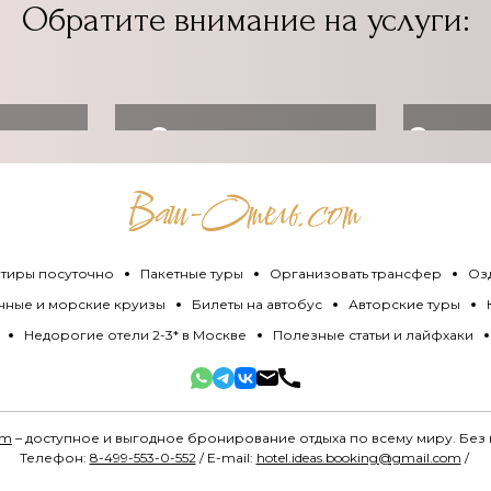
Обратите внимание на услуги:
ь
Организовать
Оздо
ет
трансфер
тиры посуточно
Пакетные туры
Организовать трансфер
Оз
чные и морские круизы
Билеты на автобус
Авторские туры
Недорогие отели 2-3* в Москве
Полезные статьи и лайфхаки
om
– доступное и выгодное бронирование отдыха по всему миру. Без
Телефон:
8-499-553-0-552
/ E-mail:
hotel.ideas.booking@gmail.com
/