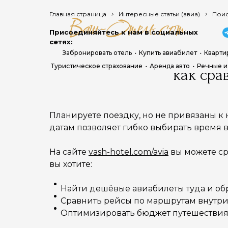
Главная страница
Интересные статьи (авиа)
Поис
Присоединяйтесь к нам в социальных
сетях:
Забронировать отель
Купить авиабилет
Кварти
Туристическое страхование
Аренда авто
Речные и
как сра
Планируете поездку, но не привязаны к 
датам позволяет гибко выбирать время в
На сайте
vash-hotel.com/avia
вы можете ср
вы хотите:
Найти дешёвые авиабилеты туда и об
Сравнить рейсы по маршрутам внутри
Оптимизировать бюджет путешестви