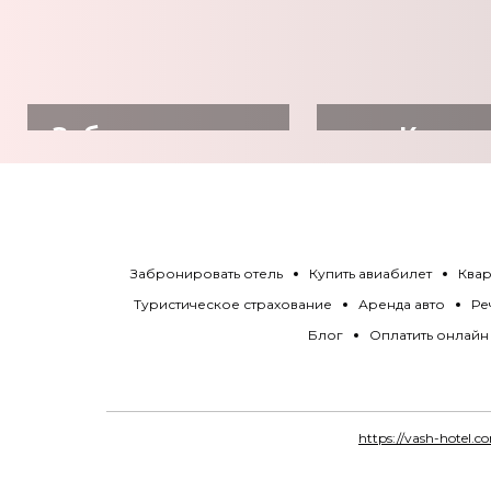
Забронировать
Купит
отель
авиабил
Забронировать отель
Купить авиабилет
Квар
Туристическое страхование
Аренда авто
Ре
Блог
Оплатить онлайн
https://vash-hotel.c