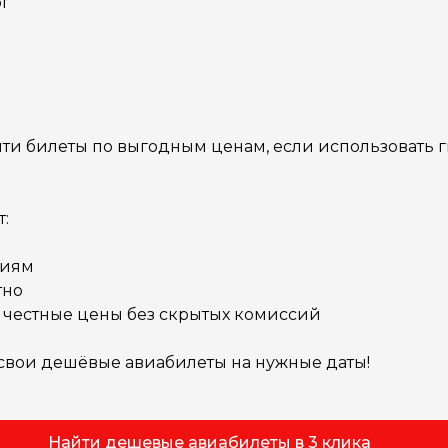
рг
йти билеты по выгодным ценам, если использовать 
:
ниям
тно
 честные цены без скрытых комиссий
 свои дешёвые авиабилеты на нужные даты!
Найти дешевые авиабилеты в 3 клика