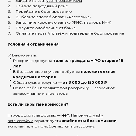
Зайдите на сайт
vash-hotel.com/avia
Найдите подходящий рейс
Перейдите к бронированию
Выберите способ оплаты «Рассрочка»
Заполните короткую заявку (ФИО, паспорт, ИНН)
Получите одобрение от банка
Оплатите первый платёж и подтвердите бронирование
Условия и ограничения
📌 Важно знать:
Рассрочка доступна
только гражданам РФ старше 18
лет
В большинстве случаев требуется
положительная
кредитная история
Общая сумма покупки —
от 3 000 до 150 000 ₽
Не все рейсы попадают под рассрочку — зависит от
авиакомпании и агрегатора
Есть ли скрытые комиссии?
На хороших платформах —
нет
. Например,
vash-
hotel.com/avia
гарантирует
авиабилеты без комиссии
,
включая те, что приобретаются в рассрочку.