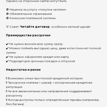
Однако на сторонних сайтах могут быть:
🚫 Наценка за услугу «покупка частями»
🚫 Обязательное страхование
🚫 Комиссия платёжной системы
💡 Совет:
Читайте договор
, особенно мелкий шрифт.
Преимущества рассрочки
✔️ Не нужно вносить всю сумму сразу
✔️ Можно поймать выгодную цену, даже если пока нет полной
суммы
✔️ Не нужно оформлять кредит или карту
✔️ Подходит для срочных поездок и отпусков
Недостатки и риски
❗ Возможен отказ при плохой кредитной истории
❗ Просрочка платежа = штраф + испорченная кредитная
репутация
❗ Не все авиакомпании или направления поддерживают
рассрочку
❗ Иногда доступны только определённые тарифы (например,
без багажа)