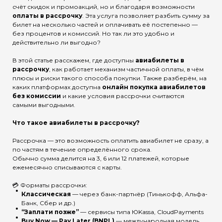
счёт скидок и промоакций, но и благодаря возможности
оплаты в рассрочку
. Эта услуга позволяет разбить сумму за
билет на несколько частей и оплачивать её постепенно —
без процентов и комиссий. Но так ли это удобно и
действительно ли выгодно?
В этой статье расскажем, где доступны
авиабилеты в
рассрочку
, как работает механизм частичной оплаты, в чём
плюсы и риски такого способа покупки. Также разберём, на
каких платформах доступна
онлайн покупка авиабилетов
без комиссии
и какие условия рассрочки считаются
самыми выгодными.
Что такое авиабилеты в рассрочку?
Рассрочка — это возможность оплатить авиабилет не сразу, а
по частям в течение определённого срока.
Обычно сумма делится на 3, 6 или 12 платежей, которые
ежемесячно списываются с карты.
💳 Форматы рассрочки:
Классическая
— через банк-партнёр (Тинькофф, Альфа-
Банк, Сбер и др.)
“Заплати позже”
— сервисы типа ЮKassa, CloudPayments
Buy Now — Pay Later (BNPL)
— международная модель,