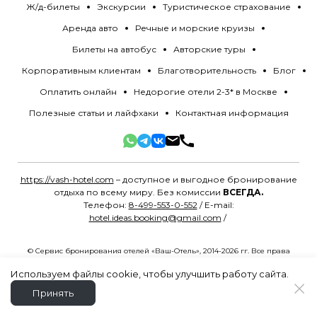
Ж/д-билеты
Экскурсии
Туристическое страхование
Аренда авто
Речные и морские круизы
Билеты на автобус
Авторские туры
Корпоративным клиентам
Благотворительность
Блог
Оплатить онлайн
Недорогие отели 2-3* в Москве
Полезные статьи и лайфхаки
Контактная информация
https://vash-hotel.com
– доступное и выгодное бронирование
отдыха по всему миру. Без комиссии
ВСЕГДА.
Телефон:
8-499-553-0-552
/ E-mail:
hotel.ideas.booking@gmail.com
/
© Сервис бронирования отелей «Ваш-Отель», 2014-2026 гг. Все права
защищены.
Политика конфиденциальности
.
Разработано в
MYG.Agency
Используем файлы cookie, чтобы улучшить работу сайта.
Принять