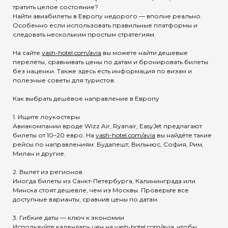
тратить целое состояние?
Найти авиабилеты в Европу недорого — вполне реально.
Особенно если использовать правильные платформы и
следовать нескольким простым стратегиям.
На сайте
vash-hotel.com/avia
вы можете найти дешевые
перелёты, сравнивать цены по датам и бронировать билеты
без наценки. Также здесь есть информация по визам и
полезные советы для туристов.
Как выбрать дешёвое направление в Европу
1. Ищите лоукостеры
Авиакомпании вроде Wizz Air, Ryanair, EasyJet предлагают
билеты от 10–20 евро. На
vash-hotel.com/avia
вы найдёте такие
рейсы по направлениям: Будапешт, Вильнюс, София, Рим,
Милан и другие.
2. Вылет из регионов
Иногда билеты из Санкт-Петербурга, Калининграда или
Минска стоят дешевле, чем из Москвы. Проверьте все
доступные варианты, сравнив цены по датам.
3. Гибкие даты — ключ к экономии
Используйте календарь цен на
vash-hotel.com/avia
, чтобы