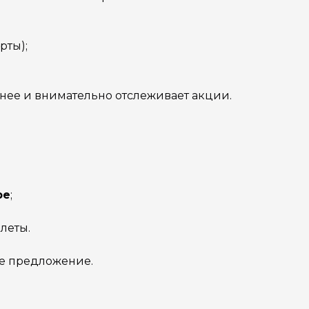
рты);
ранее и внимательно отслеживает акции.
ре
;
леты.
ое предложение.