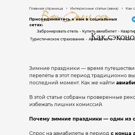
Главная страница
Интересные статьи (авиа)
Как 
Присоединяйтесь к нам в социальных
сетях:
Забронировать отель
Купить авиабилет
Кварти
Как сэконо
Туристическое страхование
Аренда авто
Речные и
Зимние праздники — время путешествий, 
перелёты в этот период традиционно выс
последний момент. Как же найти
авиаби
В этой статье собраны проверенные ре
избежать лишних комиссий.
Почему зимние праздники — один из 
Спрос на авиабилеты в период
с конца