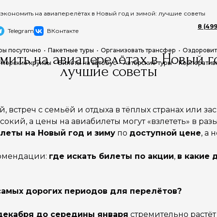
сэкономить на авиаперелётах в Новый год и зимой: лучшие советы
8 (499
Telegram
ВКонтакте
ры посуточно
Пакетные туры
Организовать трансфер
Оздоровит
мить на авиаперелётах в Новый г
 морские круизы
Билеты на автобус
Авторские туры
Корпоратив
лучшие советы
встреч с семьёй и отдыха в тёплых странах или за
окий, а цены на авиабилеты могут «взлететь» в раз
леты на Новый год и зиму
по
доступной цене
, а
комендации:
где искать билеты по акции
,
в какие 
самых дорогих периодов для перелётов?
 декабря до середины января
стремительно растёт