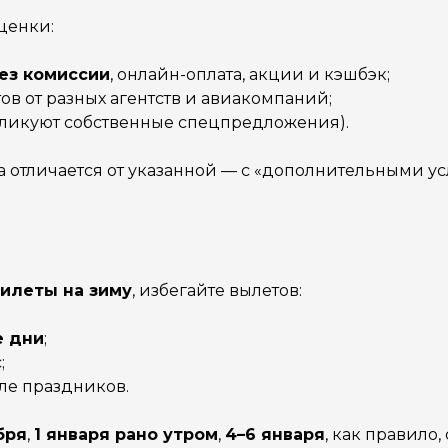
ценки:
ез комиссии
, онлайн-оплата, акции и кэшбэк;
тов от разных агентств и авиакомпаний;
бликуют собственные спецпредложения).
ена отличается от указанной — с «дополнительными 
илеты на зиму
, избегайте вылетов:
е дни
;
;
ле праздников.
бря
,
1 января рано утром
,
4–6 января
, как правило,