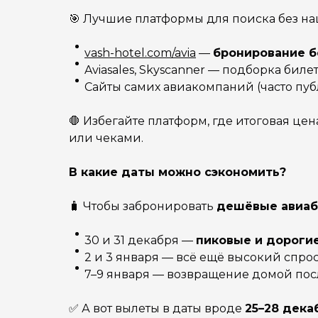
🎯 Лучшие платформы для поиска без на
vash-hotel.com/avia
—
бронирование б
Aviasales, Skyscanner — подборка биле
Сайты самих авиакомпаний (часто пу
🛑 Избегайте платформ, где итоговая ц
или чеками.
В какие даты можно сэкономить?
🧳 Чтобы забронировать
дешёвые авиаб
30 и 31 декабря —
пиковые и дороги
2 и 3 января — всё ещё высокий спрос
7–9 января — возвращение домой пос
✅ А вот вылеты в даты вроде
25–28 дека