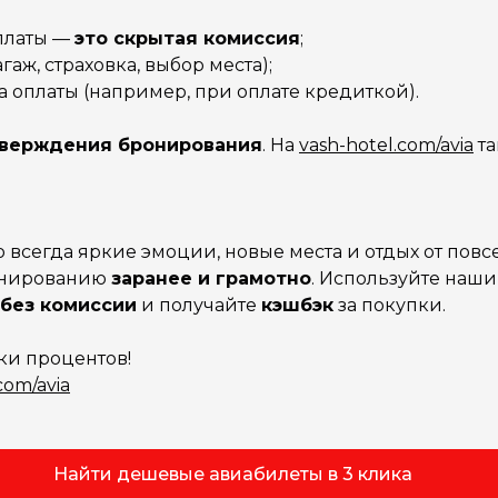
платы —
это скрытая комиссия
;
ж, страховка, выбор места);
 оплаты (например, при оплате кредиткой).
верждения бронирования
. На
vash-hotel.com/avia
та
всегда яркие эмоции, новые места и отдых от повсе
ронированию
заранее и грамотно
. Используйте наши
без комиссии
и получайте
кэшбэк
за покупки.
ки процентов!
com/avia
Найти дешевые авиабилеты в 3 клика