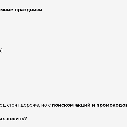
имние праздники
м)
од стоят дороже, но с
поиском акций и промокодо
их ловить?