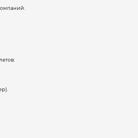
компаний.
летов:
р).