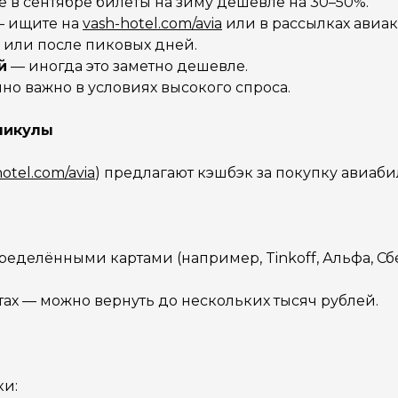
 в сентябре билеты на зиму дешевле на 30–50%.
 ищите на
vash-hotel.com/avia
или в рассылках авиа
 или после пиковых дней.
й
— иногда это заметно дешевле.
но важно в условиях высокого спроса.
никулы
otel.com/avia
) предлагают кэшбэк за покупку авиаби
еделёнными картами (например, Tinkoff, Альфа, Сбе
тах — можно вернуть до нескольких тысяч рублей.
ки: