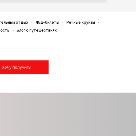
тельный отдых
Ж/д-билеты
Речные круизы
ность
Блог о путешествиях
Хочу получить!