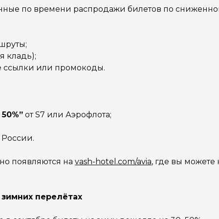
нные по времени распродажи билетов по сниженно
шруты;
я кладь);
е ссылки или промокоды.
 50%”
от S7 или Аэрофлота;
 России.
но появляются на
vash-hotel.com/avia
, где вы можете
 зимних перелётах