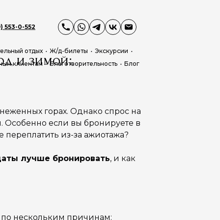
) 553-0-552
ельный отдых
Ж/д-билеты
Экскурсии
од и зимой:
ным клиентам
Благотворительность
Блог
снеженных горах. Однако спрос на
ы. Особенно если вы бронируете в
 не переплатить из-за ажиотажа?
даты лучше бронировать
, и как
 по нескольким причинам: