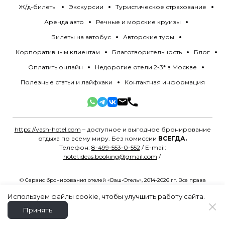
Ж/д-билеты
Экскурсии
Туристическое страхование
Аренда авто
Речные и морские круизы
Билеты на автобус
Авторские туры
Корпоративным клиентам
Благотворительность
Блог
Оплатить онлайн
Недорогие отели 2-3* в Москве
Полезные статьи и лайфхаки
Контактная информация
https://vash-hotel.com
– доступное и выгодное бронирование
отдыха по всему миру. Без комиссии
ВСЕГДА.
Телефон:
8-499-553-0-552
/ E-mail:
hotel.ideas.booking@gmail.com
/
© Сервис бронирования отелей «Ваш-Отель», 2014-2026 гг. Все права
защищены.
Политика конфиденциальности
.
Разработано в
MYG.Agency
Используем файлы cookie, чтобы улучшить работу сайта.
Принять