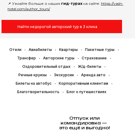
📌 Узнайте больше о наших
гид-турах
на сайте:
https://vash-
hotel.com/author_tours/
Найти недорогой авторский тур в 3 клика
Отели
Авиабилеты
Квартиры
Пакетные туры
Трансфер
Авторские туры
Страхование
Оздоровительный отдых
Ж/д-билеты
Речные круизы
Экскурсии
Аренда авто
Билеты на автобус
Корпоративным клиентам
Благотворительность
Блог о путешествиях
Отпуск или
командировка —
это ещё и выгодно!